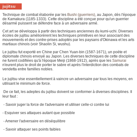
jujitsu
Technique de combat élaborée par les
Bushi (guerriers)
, au Japon, dès l'époque
de Kamakura (1185-1333). Cette discipline a été conçue pour qu'un guerrier
désarmé puissent se défendre face à un adversaire armé.
Cet art se développa à partir des techniques anciennes du kumi-uchi. Diverses
écoles de jujitsu améliorèrent les techniques primitives en leur associant des
mouvements et des contre-prises adoptés par les paysans d'Okinawa et les arts
martiaux chinois (voir Shaolin Si, wushu).
Le jujitsu fut exporté en Chine par Chen Yuan-bin (1587-1671), un poète et
diplomate chinois envoyé au Japon. Les diverses techniques de cette discipline
ne furent codifiées qu'à l'époque Meiji (1868-1912), après que les
Samurai
n'eurent plus le droit de porter le sabre et après l'interdiction des combats de
vendetta entre familles nobles.
Le jujitsu vise essentiellement à vaincre un adversaire par tous les moyens, en
utilisant le minimum de force.
De ce fait, les adeptes du jujitsu doivent se conformer à diverses disciplines. Il
leur faut :
- Savoir juger la force de l'adversaire et utiliser celle-ci contre lui
- Esquiver ses attaques autant que possible
- Amener l'adversaire en déséquilibre
- Savoir attaquer ses points faibles