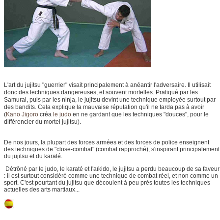
L'art du jujitsu "guerrier" visait principalement à anéantir l'adversaire. Il utilisait
donc des techniques dangereuses, et souvent mortelles. Pratiqué par les
Samurai, puis par les ninja, le jujitsu devint une technique employée surtout par
des bandits. Cela explique la mauvaise réputation qu'il ne tarda pas à avoir
(
Kano Jigoro
créa
le judo
en ne gardant que les techniques "douces", pour le
différencier du mortel jujitsu).
De nos jours, la plupart des forces armées et des forces de police enseignent
des techniques de "close-combat" (combat rapproché), s'inspirant principalement
du jujitsu et du karaté.
Détrôné par le judo, le karaté et l'aïkido, le jujitsu a perdu beaucoup de sa faveur
: il est surtout considéré comme une technique de combat réel, et non comme un
sport. C'est pourtant du jujitsu que découlent à peu près toutes les techniques
actuelles des arts martiaux...