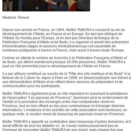
Madame Tamura
Depuis son arrivée en France, en 1964, Maître TAMURA a consacré sa vie au
développement de l'Aïkido, en France et en Europe. En tant que délégué de
l'Aïkikai So Hombu pour l'Europe, et en tant que Directeur technique de la
Fédération Française d'Aïkido et de Budo, il a organisé et animé très activement
d'innombrables stages et sessions d'entraînement qui ont rassemblé de
nombreux pratiquants à travers la France, mais aussi à travers toute l'Europe.
Comme en atteste le nombre de licenciés à la Fédération Française d'Aïkido et
de Budo, qui atteint maintenant presque 30.000 personnes, Maître TAMURA a
joué un rôle primordial pour le développement de l'Aïkido en France.
Il a par ailleurs contribué au succès de la "Fête des arts martiaux et du Budo" à la
Maison de la Culture du Japon à Paris en 2008, en faisant participer ses élèves à
une démonstration d'Aïkido et en offrant divers services de préparation et de
communication pour les participants.
Maître TAMURA a également joué un rôle important en assumant la présidence
de l'association "Les japonais de Provence", favorisant ainsi le renforcement de
l'amitié et la promotion des échanges entre mes compatriotes vivant en
Provence, tout en leur offrant un lieu pour communiquer et échanger diverses
informations. L'existence et les activités de cette association sont devenues, en
quelque sorte, le soutien moral de beaucoup de japonais vivant en Provence.
Maître TAMURA a apporté sa contribution dans beaucoup d'autres domaines, et il
serait difficile de tous les détailler ici. Je n'avais malheureusement pas eu
l'honneur de rencontrer Maître TAMURA de son vivant, mais chaque fois que