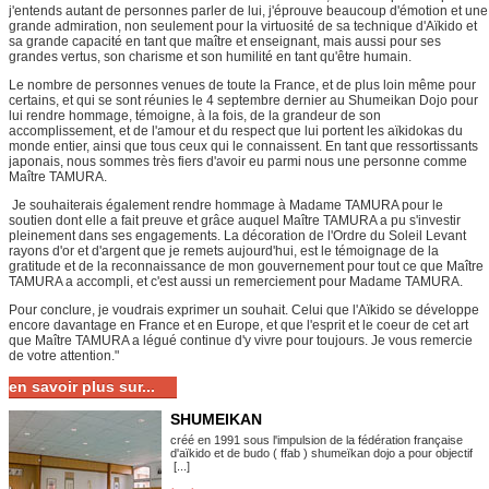
j'entends autant de personnes parler de lui, j'éprouve beaucoup d'émotion et une
grande admiration, non seulement pour la virtuosité de sa technique d'Aïkido et
sa grande capacité en tant que maître et enseignant, mais aussi pour ses
grandes vertus, son charisme et son humilité en tant qu'être humain.
Le nombre de personnes venues de toute la France, et de plus loin même pour
certains, et qui se sont réunies le 4 septembre dernier au Shumeikan Dojo pour
lui rendre hommage, témoigne, à la fois, de la grandeur de son
accomplissement, et de l'amour et du respect que lui portent les aïkidokas du
monde entier, ainsi que tous ceux qui le connaissent. En tant que ressortissants
japonais, nous sommes très fiers d'avoir eu parmi nous une personne comme
Maître TAMURA.
Je souhaiterais également rendre hommage à Madame TAMURA pour le
soutien dont elle a fait preuve et grâce auquel Maître TAMURA a pu s'investir
pleinement dans ses engagements. La décoration de l'Ordre du Soleil Levant
rayons d'or et d'argent que je remets aujourd'hui, est le témoignage de la
gratitude et de la reconnaissance de mon gouvernement pour tout ce que Maître
TAMURA a accompli, et c'est aussi un remerciement pour Madame TAMURA.
Pour conclure, je voudrais exprimer un souhait. Celui que l'Aïkido se développe
encore davantage en France et en Europe, et que l'esprit et le coeur de cet art
que Maître TAMURA a légué continue d'y vivre pour toujours. Je vous remercie
de votre attention."
en savoir plus sur...
SHUMEIKAN
créé en 1991 sous l'impulsion de la fédération française
d'aïkido et de budo ( ffab ) shumeïkan dojo a pour objectif
[...]