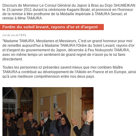
Discours de Monsieur Le Consul Général du Japon à Bras au Dojo SHUMEIKAN
le 15 janvier 2011 durant la cérémonie Kagami Biraki, et prononcé en l'honneur
de la remise à titre posthume de la Médaille Impériale à TAMURA Senseï, et
remise à Mme TAMURA
l'ordre du soleil levant, rayons d'or et d'argent
tiré du site de l'ENA
"Madame TAMURA, Mesdames et Messieurs, C'est un grand honneur pour moi
de remettre aujourd'hui à Madame TAMURA l'Ordre du Soleil Levant, rayons d'or
et d'argent du gouvernement du Japon, décernée à Feu Nobuyoshi TAMURA,
avec en même temps un sentiment de grand regret de n'avoir pu le lui faire
directement.
Toutes les personnes ici présentes savent mieux que moi combien Maître
TAMURA a contribué au développement de l'Aïkido en France et en Europe, ainsi
qu'à une meilleure compréhension entre nos deux pays.